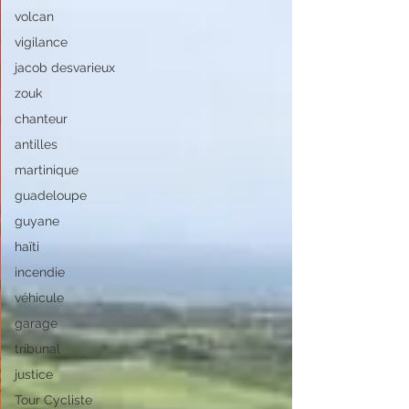
volcan
vigilance
jacob desvarieux
zouk
chanteur
antilles
martinique
guadeloupe
guyane
haïti
incendie
véhicule
garage
tribunal
justice
Tour Cycliste