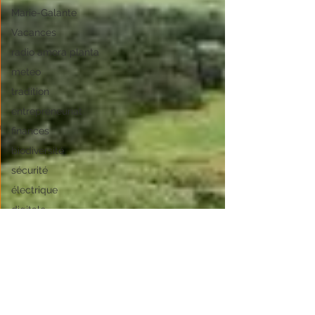
Marie-Galante
Vacances
radio amora planta
meteo
tradition
entrepreneuriat
finances
biodiversité
sécurité
électrique
digitale
agriculture
sport
santé
sargasses
Sainte-Lucie