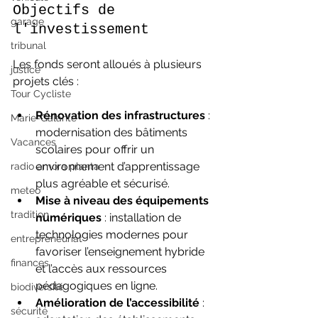
Objectifs de 
garage
l'investissement
tribunal
Les fonds seront alloués à plusieurs 
justice
projets clés :
Tour Cycliste
Rénovation des infrastructures
 : 
Marie-Galante
modernisation des bâtiments 
Vacances
scolaires pour offrir un 
environnement d’apprentissage 
radio amora planta
plus agréable et sécurisé.
meteo
Mise à niveau des équipements 
tradition
numériques
 : installation de 
technologies modernes pour 
entrepreneuriat
favoriser l’enseignement hybride 
finances
et l’accès aux ressources 
pédagogiques en ligne.
biodiversité
Amélioration de l’accessibilité
 : 
sécurité