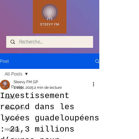
Post
All Posts
Steevy FM GP
All Posts
2 sept. 2025
2 min de lecture
Investissement
radio
record dans les
steevy fm
lycées guadeloupéens
icone
: 21,3 millions
reggae