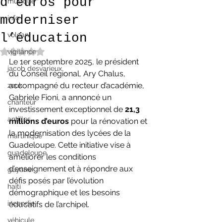
d’euros pour
musique
moderniser
info
l’éducation
volcan
Noté NaN étoiles sur 5.
vigilance
Le 1er septembre 2025, le président 
jacob desvarieux
du Conseil régional, Ary Chalus, 
accompagné du recteur d’académie, 
zouk
Gabriele Fioni, a annoncé un 
chanteur
investissement exceptionnel de 
21,3 
antilles
millions d’euros
 pour la rénovation et 
la modernisation des lycées de la 
martinique
Guadeloupe. Cette initiative vise à 
guadeloupe
améliorer les conditions 
d’enseignement et à répondre aux 
guyane
défis posés par l’évolution 
haïti
démographique et les besoins 
incendie
éducatifs de l’archipel.
véhicule