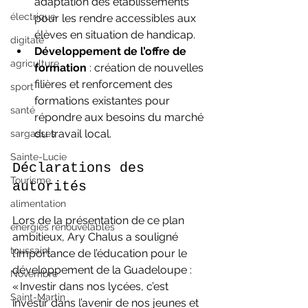
adaptation des établissements 
électrique
pour les rendre accessibles aux 
élèves en situation de handicap.
digitale
Développement de l’offre de 
agriculture
formation
 : création de nouvelles 
filières et renforcement des 
sport
formations existantes pour 
santé
répondre aux besoins du marché 
du travail local.
sargasses
Sainte-Lucie
Déclarations des 
Tourisme
autorités
alimentation
Lors de la présentation de ce plan 
énergies renouvelables
ambitieux, Ary Chalus a souligné 
toussaint
l’importance de l’éducation pour le 
développement de la Guadeloupe : 
Novembre
« Investir dans nos lycées, c’est 
Saint-Martin
investir dans l’avenir de nos jeunes et 