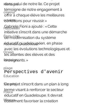
dans celui de notre île. Ce projet 
Héritages
témoigne de notre engagement à 
cinéma
offrir à chaque élève les meilleures 
octobre
conditions pour réussir. »
Gabriele Fioni a ajouté : « Cette 
Halloween
initiative s’inscrit dans une démarche 
États-Unis
de modernisation du système 
éducatif guadeloupéen, en phase 
Patrimoine Audiovisuel
avec les évolutions technologiques et 
Ocean
les attentes des élèves et des 
enseignants. »
Pêcheurs
plage
Perspectives d'avenir
Education
Ce projet s’inscrit dans un plan à long 
Sécurité
terme visant à renforcer le secteur 
Police
éducatif en Guadeloupe. Il devrait 
Mineurs
également favoriser la création 