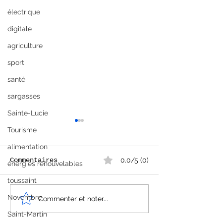
électrique
digitale
agriculture
sport
santé
sargasses
Sainte-Lucie
Tourisme
alimentation
Commentaires
0.0/5 (0)
énergies renouvelables
toussaint
Novembre
Radio Amora Planta
Tour cyclist
Commenter et noter...
devient Tropikal
internationa
Saint-Martin
Guadeloupe 2
Flow 971 ! 🌱➡️🎶