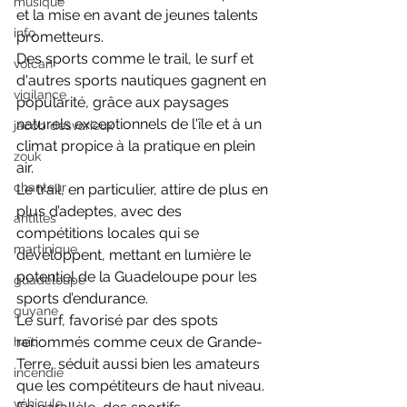
musique
et la mise en avant de jeunes talents 
info
prometteurs. 
Des sports comme le trail, le surf et 
volcan
d'autres sports nautiques gagnent en 
vigilance
popularité, grâce aux paysages 
naturels exceptionnels de l'île et à un 
jacob desvarieux
climat propice à la pratique en plein 
zouk
air. 
chanteur
Le trail, en particulier, attire de plus en 
plus d’adeptes, avec des 
antilles
compétitions locales qui se 
martinique
développent, mettant en lumière le 
potentiel de la Guadeloupe pour les 
guadeloupe
sports d’endurance. 
guyane
Le surf, favorisé par des spots 
renommés comme ceux de Grande-
haïti
Terre, séduit aussi bien les amateurs 
incendie
que les compétiteurs de haut niveau. 
véhicule