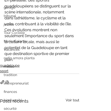
En parallèle, des sportifs 
guadeloupéens se distinguent sur la 
garage
scène internationale, notamment 
tribunal
dans l’athlétisme, le cyclisme et la 
voile, contribuant à la visibilité de l’île. 
justice
Ces évolutions montrent non 
Tour Cycliste
seulement l’importance du sport dans 
Marie-Galante
la culture locale, mais aussi le 
potentiel de la Guadeloupe en tant 
Vacances
que destination sportive de premier 
radio amora planta
plan.
guadeloupe
meteo
sport
tradition
entrepreneuriat
finances
biodiversité
Voir tout
Posts récents
sécurité