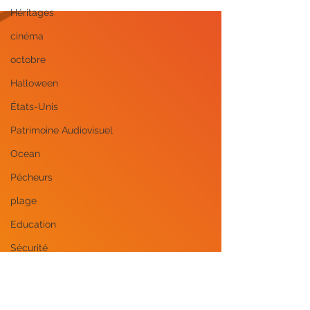
une édition
Héritages
mémorable
cinéma
octobre
Halloween
États-Unis
Patrimoine Audiovisuel
Ocean
Pêcheurs
plage
Education
Sécurité
Police
Mineurs