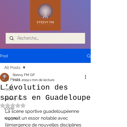
Post
All Posts
Steevy FM GP
All Posts
7 oct. 2024
1 min de lecture
L’évolution des
radio
sports en Guadeloupe
steevy fm
Noté NaN étoiles sur 5.
icone
La scène sportive guadeloupéenne 
connaît un essor notable avec 
reggae
l’émergence de nouvelles disciplines 