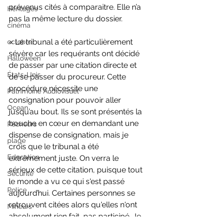
prévenus cités à comparaitre. Elle n’a 
Héritages
pas la même lecture du dossier.
cinéma
« Le tribunal a été particulièrement 
octobre
sévère car les requérants ont décidé 
Halloween
de passer par une citation directe et 
États-Unis
de se passer du procureur. Cette 
procédure nécessite une 
Patrimoine Audiovisuel
consignation pour pouvoir aller 
Ocean
jusqu’au bout. Ils se sont présentés la 
bouche en cœur en demandant une 
Pêcheurs
dispense de consignation, mais je 
plage
crois que le tribunal a été 
Education
extrêmement juste. On verra le 
sérieux de cette citation, puisque tout 
Sécurité
le monde a vu ce qui s'est passé 
Police
aujourd’hui. Certaines personnes se 
retrouvent citées alors qu'elles n'ont 
Mineurs
absolument rien fait, pas participé. Je 