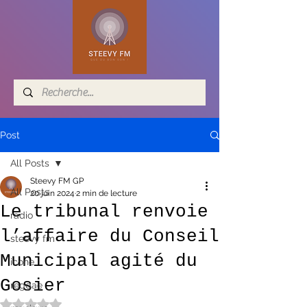
Post
All Posts
Steevy FM GP
All Posts
20 juin 2024
2 min de lecture
Le tribunal renvoie
radio
l’affaire du Conseil
steevy fm
Municipal agité du
icone
Gosier
reggae
Noté NaN étoiles sur 5.