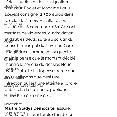
c'était l'audience de consignation. 
électrique
Monsieur Baclet et Madame Louis 
doivent consigner 2 500 euros dans 
digitale
le délai de 2 mois. Et l'affaire sera 
agriculture
plaidée le 28 novembre à 8h. Ce sont 
des faits de violences, d'intimidation 
sport
et d’autres délits, suite au scrutin du 
santé
conseil municipal du 2 avril au Gosier. 
sargasses
Il s’agit d’une somme conséquente, 
mais je pense que le montant décidé 
Sainte-Lucie
montre le sérieux du dossier. Nous 
Tourisme
avons sollicité la dispense parce que 
nous estimons que c'est une 
alimentation
infraction qui est une atteinte à l'ordre 
énergies renouvelables
public et à la confiance publique, 
toussaint
mais elle a été refusée. »
Novembre
Maître Gladys Démocrite
, assure, 
Saint-Martin
pour sa part, les intérêts d'un des 4 