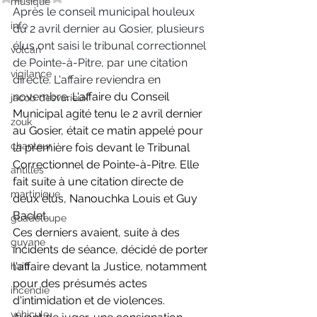
musique
Après le conseil municipal houleux 
info
du 2 avril dernier au Gosier, plusieurs 
élus ont saisi le tribunal correctionnel 
volcan
de Pointe-à-Pitre, par une citation 
vigilance
directe. L'affaire reviendra en 
novembre. 
L'affaire du 
Conseil 
jacob desvarieux
Municipal agité tenu le 2 avril dernier 
zouk
au Gosier
, était ce matin appelé pour 
chanteur
la première fois devant le Tribunal 
Correctionnel de Pointe-à-Pitre. Elle 
antilles
fait suite à une citation directe de 
martinique
deux élus, Nanouchka Louis et Guy 
Baclet.
guadeloupe
Ces derniers avaient, suite à des 
guyane
incidents de séance, décidé de porter 
l'affaire devant la Justice, notamment 
haïti
pour des présumés actes 
incendie
d'intimidation et de violences.
véhicule