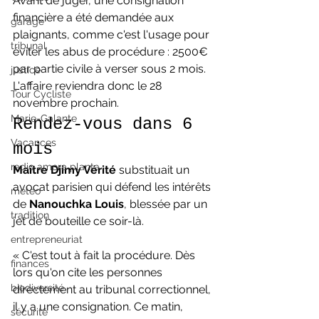
Avant de juger, une consignation 
financière a été demandée aux 
garage
plaignants, comme c'est l'usage pour 
tribunal
éviter les abus de procédure : 2500€ 
par partie civile à verser sous 2 mois. 
justice
L'affaire reviendra donc le 28 
Tour Cycliste
novembre prochain.
Marie-Galante
Rendez-vous dans 6 
Vacances
mois
radio amora planta
Maître Djimy Vérité
 substituait un 
avocat parisien qui défend les intérêts 
meteo
de 
Nanouchka Louis
, blessée par un 
tradition
jet de bouteille ce soir-là.
entrepreneuriat
« C'est tout à fait la procédure. Dès 
finances
lors qu'on cite les personnes 
biodiversité
directement au tribunal correctionnel, 
il y a une consignation. Ce matin, 
sécurité