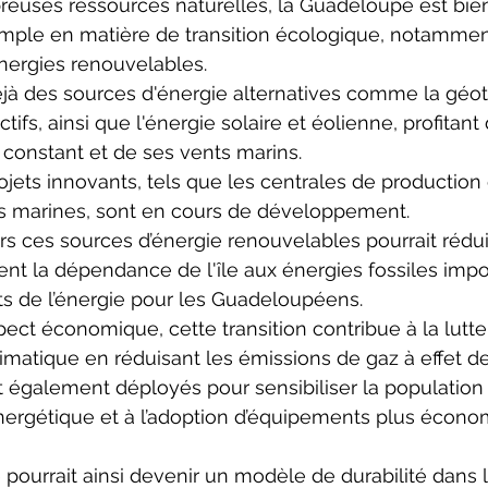
euses ressources naturelles, la Guadeloupe est bie
mple en matière de transition écologique, notammen
ergies renouvelables. 
déjà des sources d'énergie alternatives comme la géo
tifs, ainsi que l'énergie solaire et éolienne, profitant
constant et de ses vents marins. 
ojets innovants, tels que les centrales de production d
es marines, sont en cours de développement. 
ers ces sources d’énergie renouvelables pourrait rédui
t la dépendance de l'île aux énergies fossiles impor
ts de l’énergie pour les Guadeloupéens. 
pect économique, cette transition contribue à la lutte
atique en réduisant les émissions de gaz à effet de se
t également déployés pour sensibiliser la population 
 énergétique et à l’adoption d’équipements plus écon
ourrait ainsi devenir un modèle de durabilité dans l