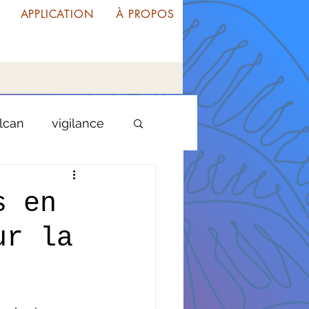
APPLICATION
À PROPOS
lcan
vigilance
oupe
guyane
s en
ur la
liste
entrepreneuriat