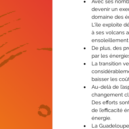
Avec ses nombr
devenir un exe
finances
biodiversité
domaine des én
L'île exploite 
à ses volcans ac
ensoleillement 
De plus, des pr
par les énergi
La transition v
considérablemen
baisser les coû
Au-delà de l’as
changement clim
Des efforts son
de l’efficacité
énergie. 
La Guadeloupe p