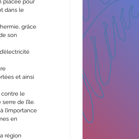
n placée pour 
t dans le 
thermie, grâce 
 de son 
’électricité 
re 
tées et ainsi 
 contre le 
rre de l’île. 
à l’importance 
omes en 
a région 