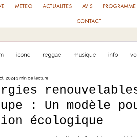
VE
METEO
ACTUALITES
AVIS
PROGRAMME
CONTACT
fm
icone
reggae
musique
info
vo
ct. 2024
1 min de lecture
chanteur
antilles
martinique
guadel
ergies renouvelable
oupe : Un modèle po
cule
garage
tribunal
justice
Tour Cyc
tion écologique
es
radio amora planta
meteo
tradition
ur 5.