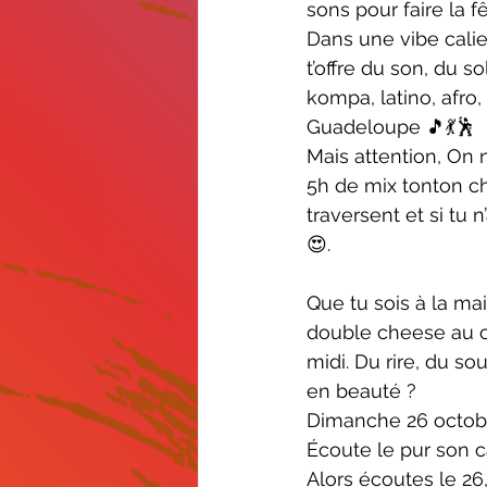
sons pour faire la fê
Dans une vibe calie
finances
biodiversité
t’offre du son, du s
kompa, latino, afro,
Guadeloupe 🎵💃🕺
Mais attention, On 
5h de mix tonton cha
traversent et si tu
😍.
Que tu sois à la ma
double cheese au c
midi. Du rire, du s
en beauté ? 
Dimanche 26 octobre
Écoute le pur son c
Alors écoutes le 26