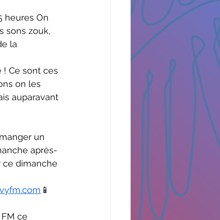
 5 heures On 
es sons zouk, 
e la 
 ! Ce sont ces 
ons on les 
ais auparavant 
e manger un 
manche après-
ir ce dimanche 
evyfm.com
📱 
y FM ce 