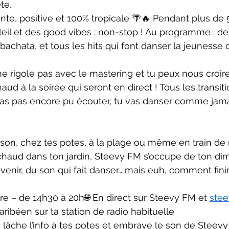
te.
nte, positive et 100% tropicale 🌴🔥 Pendant plus de
oleil et des good vibes : non-stop ! Au programme : d
 bachata, et tous les hits qui font danser la jeunesse d
ne rigole pas avec le mastering et tu peux nous croire
ud à la soirée qui seront en direct ! Tous les transiti
 n’as pas encore pu écouter, tu vas danser comme jam
ison, chez tes potes, à la plage ou même en train d
haud dans ton jardin, Steevy FM s’occupe de ton di
ouvenir, du son qui fait danser… mais euh, comment fin
 – de 14h30 à 20h🌐 En direct sur Steevy FM et 
ste
aribéen sur ta station de radio habituelle
, lâche l’info à tes potes et embraye le son de Steev