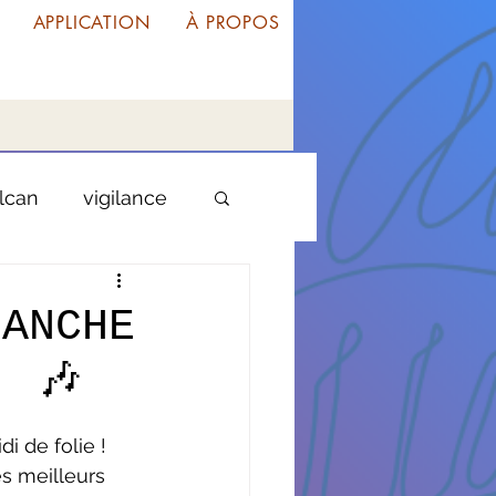
APPLICATION
À PROPOS
lcan
vigilance
oupe
guyane
MANCHE
! 🎶
liste
i de folie !
entrepreneuriat
es meilleurs 