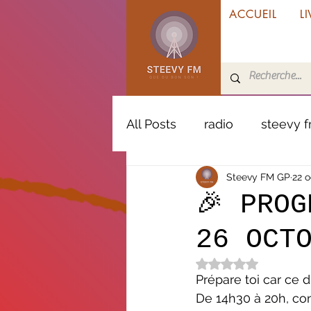
ACCUEIL
LI
All Posts
radio
steevy 
Steevy FM GP
22 o
jacob desvarieux
zouk
🎉 PRO
26 OCT
haïti
incendie
véhi
Noté NaN étoiles s
Prépare toi car ce 
Marie-Galante
Vacanc
De 14h30 à 20h, con