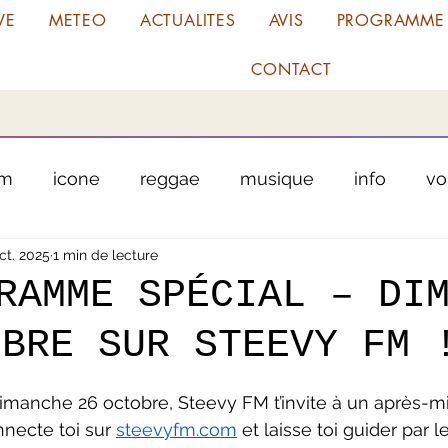
VE
METEO
ACTUALITES
AVIS
PROGRAMME
CONTACT
fm
icone
reggae
musique
info
vo
ct. 2025
1 min de lecture
chanteur
antilles
martinique
guadel
GRAMME SPÉCIAL – DI
OBRE SUR STEEVY FM 
cule
garage
tribunal
justice
Tour Cyc
ur 5.
dimanche 26 octobre, Steevy FM t’invite à un après-mid
es
radio amora planta
meteo
tradition
necte toi sur 
steevyfm.com
 et laisse toi guider par l