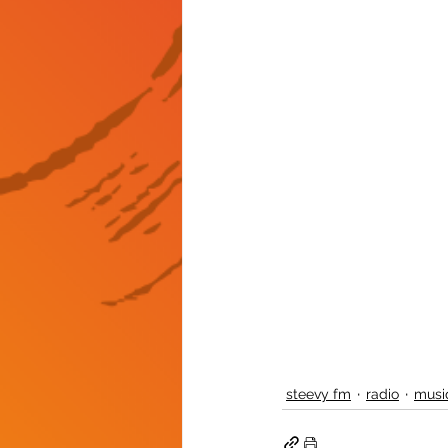
steevy fm
radio
musi