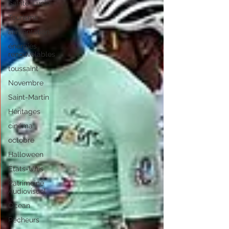
Sainte-Lucie
Tourisme
alimentation
énergies
renouvelables
toussaint
Novembre
Saint-Martin
Héritages
cinéma
octobre
Halloween
États-Unis
Patrimoine
Audiovisuel
Ocean
Pêcheurs