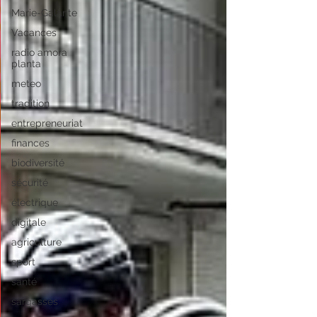
Marie-Galante
Vacances
radio amora
planta
meteo
tradition
entrepreneuriat
finances
biodiversité
sécurité
électrique
digitale
agriculture
sport
santé
sargasses