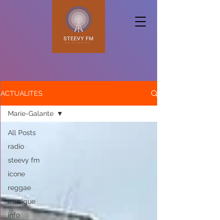
ACTUALITES
Marie-Galante
All Posts
radio
steevy fm
icone
reggae
musique
info