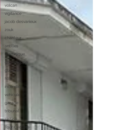
volcan
vigilance
jacob desvarieux
zouk
chanteur
antilles
martinique
guadeloupe
guyane
haïti
incendie
véhicule
garage
tribunal
justice
Tour Cycliste