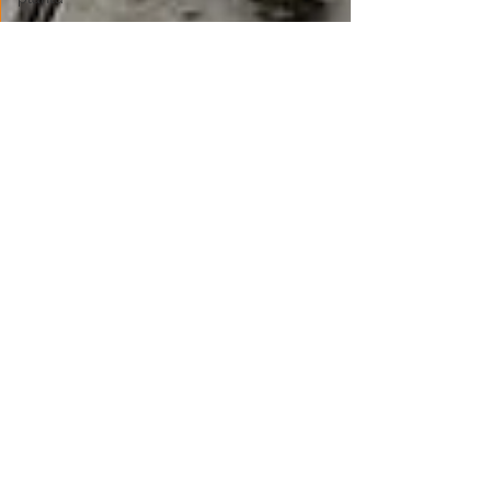
tropikal flow
noël