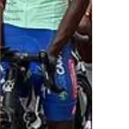
plage
Education
Sécurité
Police
Mineurs
Les Saintes
La Désirade
Marie-Galante
paysage
Etat
elus
Reforme
culture
locale
local
eau