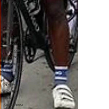
cyclisme
social (e)
local (e)
population
projet
société
politique
developpement
jeunesse
technologie
accessibilité
pedagogie
Special
evolution
nouveau
radio amora
planta