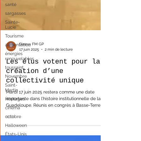
santé
sargasses
Sainte-
Lucie
Tourisme
alimentation
énergies
Steevy FM GP
renouvelables
17 juin 2025
2 min de lecture
toussaint
Les élus votent pour la
Novembre
création d’une
Saint-
Martin
collectivité unique
Héritages
Mardi 17 juin 2025 restera comme une date
cinéma
importante dans l’histoire institutionnelle de la
octobre
Guadeloupe. Réunis en congrès à Basse-Terre,...
Halloween
États-Unis