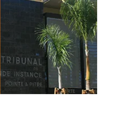
Reforme
culture
locale
local
eau
cyclisme
social (e)
local (e)
population
projet
société
politique
developpement
jeunesse
technologie
accessibilité