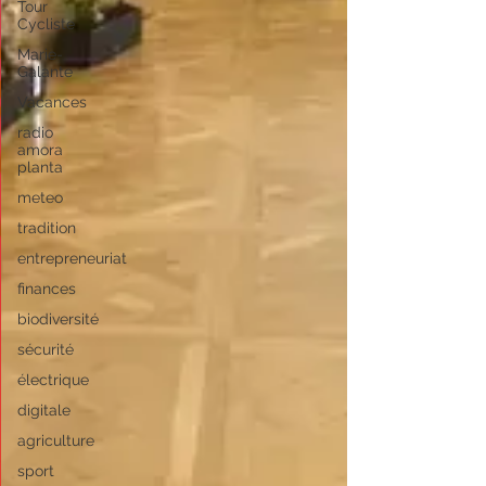
Tour
Cycliste
Marie-
Galante
Vacances
radio
amora
planta
meteo
tradition
entrepreneuriat
finances
biodiversité
sécurité
électrique
digitale
agriculture
sport