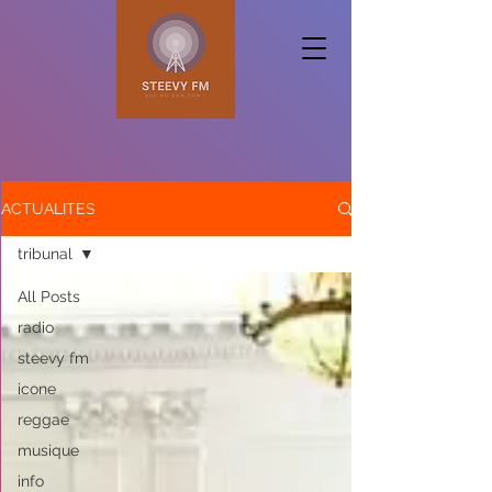
ACTUALITES
tribunal
All Posts
radio
steevy fm
icone
reggae
musique
info