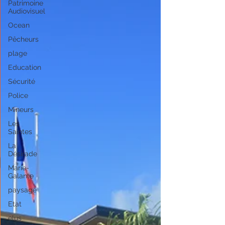
Patrimoine
Audiovisuel
Ocean
Pêcheurs
plage
Education
Sécurité
Police
Mineurs
Les
Saintes
La
Désirade
Marie-
Galante
paysage
Etat
elus