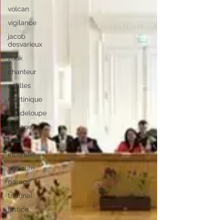
volcan
vigilance
jacob
desvarieux
zouk
chanteur
antilles
martinique
guadeloupe
guyane
haïti
incendie
véhicule
garage
tribunal
justice