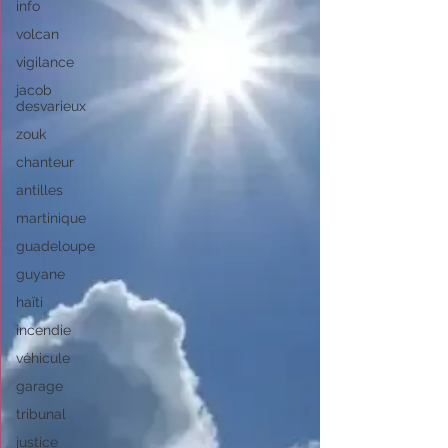
info
volcan
vigilance
jacob
desvarieux
zouk
chanteur
antilles
martinique
guadeloupe
guyane
haïti
incendie
véhicule
garage
tribunal
justice