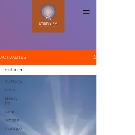
ACTUALITES
meteo
All Posts
radio
steevy
fm
icone
reggae
musique