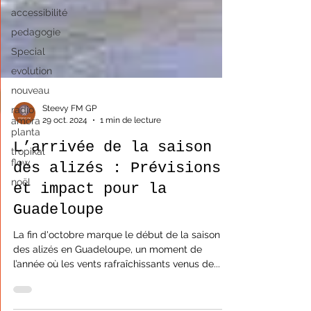
accessibilité
pedagogie
Special
evolution
nouveau
radio
amora
planta
tropikal
Steevy FM GP
flow
29 oct. 2024
1 min de lecture
noël
L’arrivée de la saison
des alizés : Prévisions
et impact pour la
Guadeloupe
La fin d'octobre marque le début de la saison
des alizés en Guadeloupe, un moment de