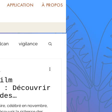
APPLICATION
À PROPOS
lcan
vigilance
oupe
guyane
e
ilm
liste
 : Découvrir
des
s caribéens
entrepreneuriat
ire, célébré en novembre,
écouvrir la richesse des