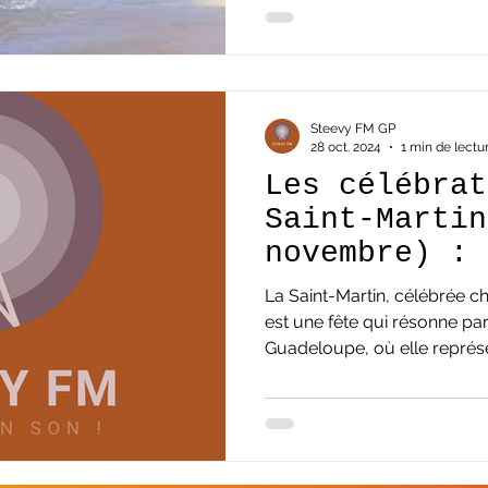
Steevy FM GP
28 oct. 2024
1 min de lectu
Les célébrat
Saint-Martin
novembre) : 
et héritage 
La Saint-Martin, célébrée 
Guadeloupe
est une fête qui résonne pa
Guadeloupe, où elle représen