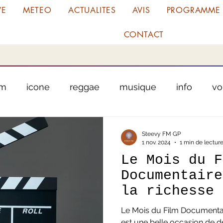
VE
METEO
ACTUALITES
AVIS
PROGRAMME
CONTACT
fm
icone
reggae
musique
info
vo
chanteur
antilles
martinique
guadel
Steevy FM GP
1 nov. 2024
1 min de lectur
Le Mois du F
cule
garage
tribunal
justice
Tour Cyc
Documentaire
la richesse 
documentaire
es
radio amora planta
meteo
tradition
Le Mois du Film Documenta
est une belle occasion de d