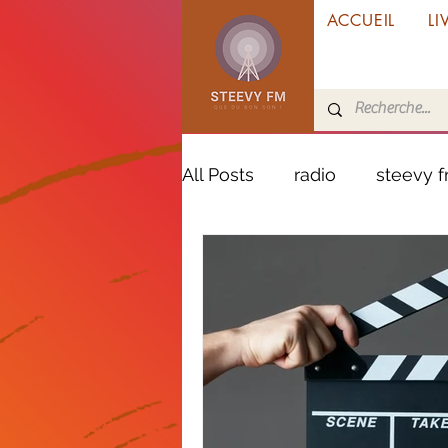
ACCUEIL
LI
All Posts
radio
steevy 
jacob desvarieux
zouk
haïti
incendie
véhi
Marie-Galante
Vacanc