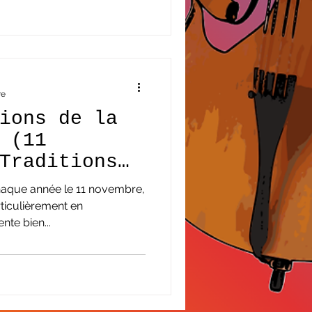
re
ions de la
 (11
Traditions
en
chaque année le 11 novembre,
rticulièrement en
te bien...