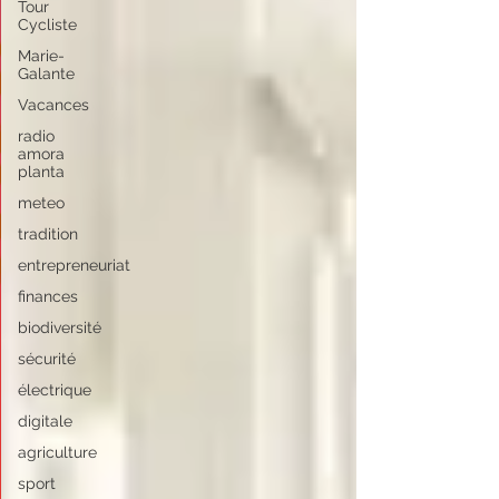
Tour
Cycliste
Marie-
Galante
Vacances
radio
amora
planta
meteo
tradition
entrepreneuriat
finances
biodiversité
sécurité
électrique
digitale
agriculture
sport