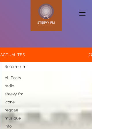
ACTUALITES
Reforme
All Posts
radio
steevy fm
icone
reggae
musique
info