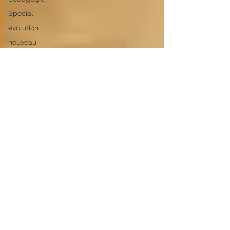
Special
evolution
nouveau
radio
amora
planta
tropikal
flow
noël