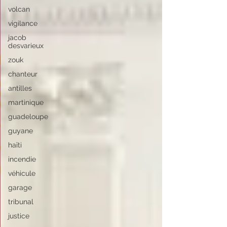
volcan
vigilance
jacob
desvarieux
zouk
chanteur
antilles
martinique
guadeloupe
guyane
haïti
incendie
véhicule
garage
tribunal
justice