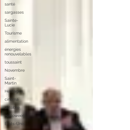
santé
sargasses
Sainte-
Lucie
Tourisme
alimentation
énergies
renouvelables
toussaint
Novembre
Saint-
Martin
Héritages
cinéma
octobre
Halloween
États-Unis