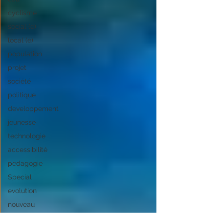
cyclisme
social (e)
local (e)
population
projet
société
politique
developpement
jeunesse
technologie
accessibilité
pedagogie
Special
evolution
nouveau
radio amora