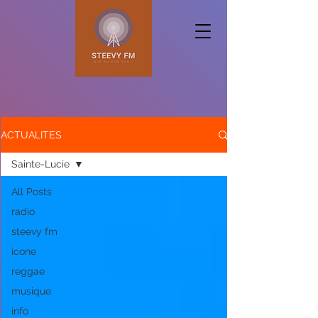
ACTUALITES
Sainte-Lucie
All Posts
radio
steevy fm
icone
reggae
musique
info