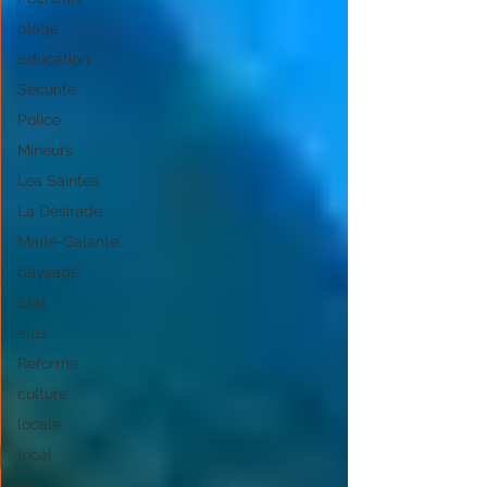
plage
Education
Sécurité
Police
Mineurs
Les Saintes
La Désirade
Marie-Galante
paysage
Etat
elus
Reforme
culture
locale
local
eau