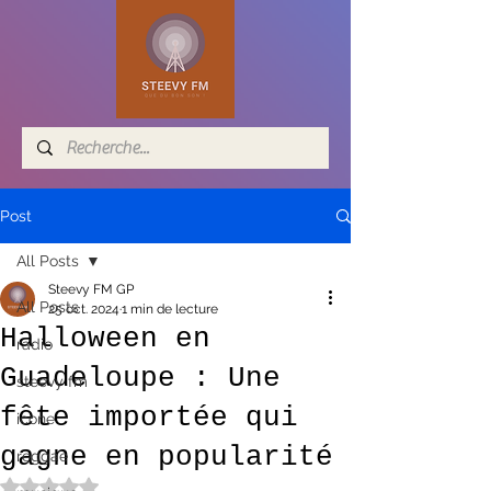
Post
All Posts
Steevy FM GP
All Posts
25 oct. 2024
1 min de lecture
Halloween en
radio
Guadeloupe : Une
steevy fm
fête importée qui
icone
gagne en popularité
reggae
Noté NaN étoiles sur 5.