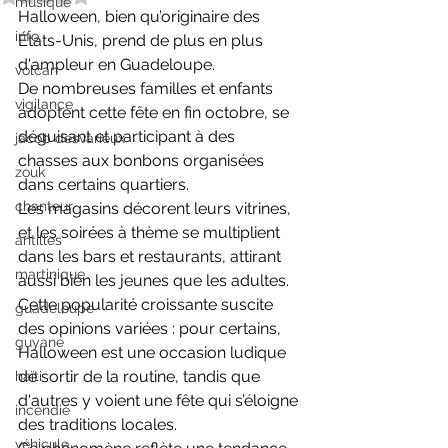
musique
Halloween, bien qu’originaire des 
info
États-Unis, prend de plus en plus 
d'ampleur en Guadeloupe.
volcan
De nombreuses familles et enfants 
vigilance
adoptent cette fête en fin octobre, se 
déguisant et participant à des 
jacob desvarieux
chasses aux bonbons organisées 
zouk
dans certains quartiers.
chanteur
Les magasins décorent leurs vitrines, 
et les soirées à thème se multiplient 
antilles
dans les bars et restaurants, attirant 
martinique
aussi bien les jeunes que les adultes.
Cette popularité croissante suscite 
guadeloupe
des opinions variées : pour certains, 
guyane
Halloween est une occasion ludique 
de sortir de la routine, tandis que 
haïti
d'autres y voient une fête qui s’éloigne 
incendie
des traditions locales.
véhicule