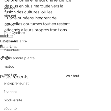
Ce phénomène reflète une tendance 
de plus en plus marquée vers la 
garage
fusion des cultures, où les 
tribunal
Guadeloupéens intègrent de 
nouvelles coutumes tout en restant 
justice
attachés à leurs propres traditions.
Tour Cycliste
octobre
Halloween
Marie-Galante
États-Unis
Vacances
radio amora planta
meteo
tradition
Voir tout
Posts récents
entrepreneuriat
finances
biodiversité
sécurité