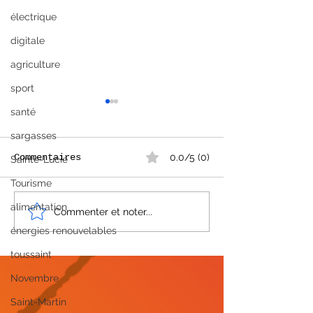
électrique
digitale
agriculture
sport
santé
sargasses
Commentaires
0.0/5 (0)
Sainte-Lucie
Tourisme
alimentation
Radio Amora Planta
Tour cyclist
Commenter et noter...
devient Tropikal
internationa
énergies renouvelables
Guadeloupe 2
Flow 971 ! 🌱➡️🎶
une édition
toussaint
mémorable
Novembre
Saint-Martin